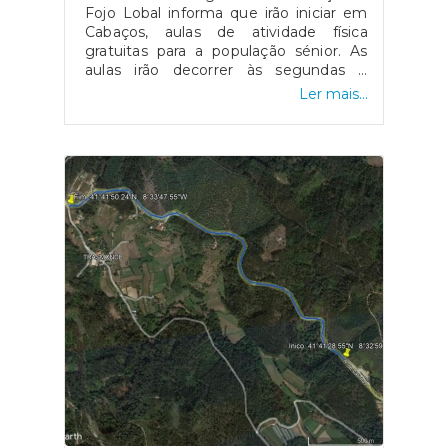
Fojo Lobal informa que irão iniciar em
Cabaços, aulas de atividade física
gratuitas para a população sénior. As
aulas irão decorrer às segundas e
quartas-feiras às 09:15h, no Edifício da
Ler mais...
Junta de Freguesia. Têm inicio no dia 2
de Novembro e serão gratuitas, com o
apoio da Junta de Freguesia.Destinam-
se a todas as pessoas da freguesia
com mais de 50 anos e reformadas.