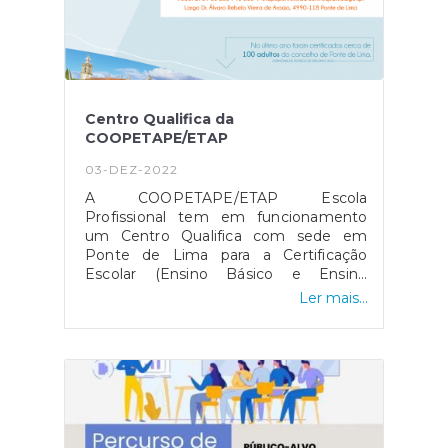
Centro Qualifica da
COOPETAPE/ETAP
03-DEZ-2022
A COOPETAPE/ETAP Escola
Profissional tem em funcionamento
um Centro Qualifica com sede em
Ponte de Lima para a Certificação
Escolar (Ensino Básico e Ensino
Secundário) e para a Certificação
Ler mais...
Profissional de nível 2 e nível 4, nas
áreas formativas da sua competência e
onde, historicamente, tem
acrescentado valor à economia,
empresas e pessoas através da
formação que ministra.Nesse sentido a
Junta de Freguesia de Cabaços e Fojo
Lobal assinou um protocolo com a