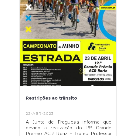
nos meios de comunicação local e
abordagens, habitação a habitação ou,
na sede da Junta de Freguesia, por um
monitor de sensibilização ambiental,
contratado pela Resulima.A quantidade
de sacos é muito limitada, faça a sua
inscrição na campanha na sua junta de
freguesia.
Restrições ao trânsito
22-ABR-2023
A Junta de Freguesia informa que
devido a realização do 19º Grande
Prémio ACR Roriz – Troféu Professor