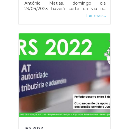
António Matias, domingo dia
23/04/2023 haverá corte da via no
troço Vitorino dos Piães - Cabaços -
Ler mais...
Freixo (EM550 - EN306).Está previsto o
corte da parte da manhã por volta das
11:30h e da parte da tarde por volta das
15h.
IRS 2022