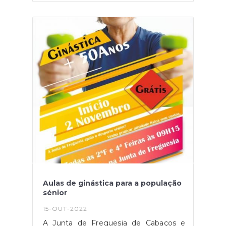
a Validação e a Certificação de
um subsídio de alimentação, de 4,77€ /
Competências (RVCC), na qual é
dia. Informa-se mais ainda que todos
introduzida a medida "Acelerador
os interessados em realizar a sua
Qualifica" que visa apoiar
inscrição deverão possuir o 9º ano de
financeiramente os adultos que através
escolaridade ou superior. As inscrições
de um processo de RVCC concluam
deverão ser realizadas nos edifícios da
uma das seguintes qualificações:3.º
Junta de Freguesia ( Cabaços e Fojo
ciclo do ensino básico (B3); Ensino
Lobal)
secundário (S);Certificação Profissional
de Nível 2, desde que tenha a
escolaridade correspondente (9º
ano); Certificação Profissional de Nível
4, desde que tenha a escolaridade
correspondente (12º ano). O valor único
do apoio a ser atribuído aos adultos
que sejam certificados é de 554€.Mais
informações na sede da junta de
freguesia.
Aulas de ginástica para a população
sénior
15-OUT-2022
A Junta de Freguesia de Cabaços e