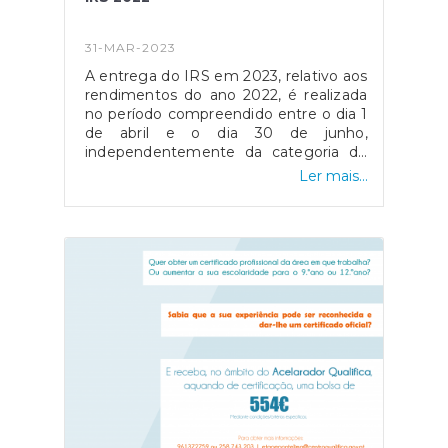
31-MAR-2023
A entrega do IRS em 2023, relativo aos
rendimentos do ano 2022, é realizada
no período compreendido entre o dia 1
de abril e o dia 30 de junho,
independentemente da categoria de
rendimentos.Estão dispensados de
Ler mais...
entregar IRS os contribuintes que
tenham recebido rendimentos de
trabalho dependente ou pensões até
8.500 euros durante o ano de 2022.A
Junta de Freguesia, dentro do horário
normal de atendimento ou outro a
combinar, prestará o apoio necessário
para o preenchimento e/ou submissão
da declaração de
rendimentos.Contatos:E-mail:
geral@cabacosefojolobal.pt;Telefone:
258768310 (custo de chamada para a
rede fixa nacional)Qualquer um dos
elementos do executivo.